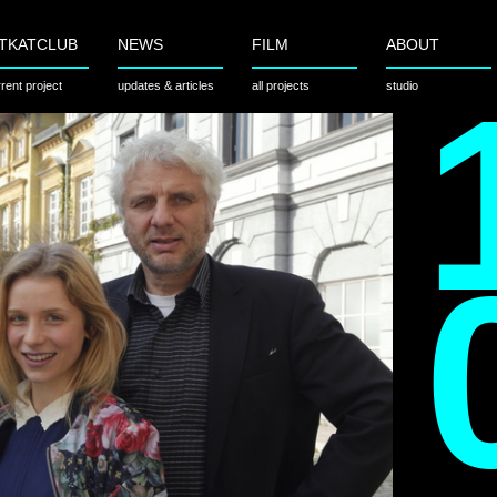
ITKATCLUB
NEWS
FILM
ABOUT
rent project
updates & articles
all projects
studio