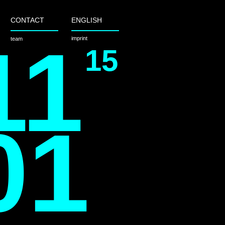
CONTACT
ENGLISH
11
imprint
team
15
01