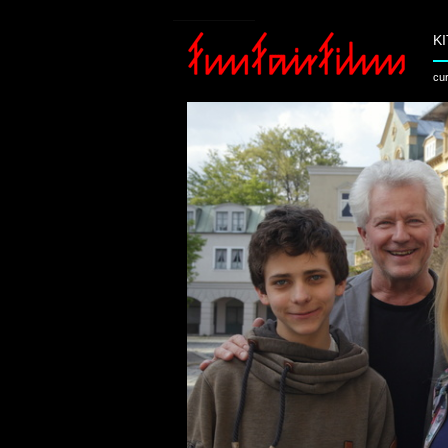
K
cur